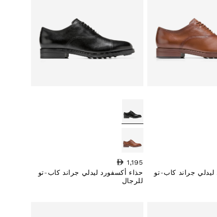
1,195
السعر العادي
ليدلي جراند كاب-تو
حذاء أكسفورد ليدلي جراند كاب-تو
للرجال