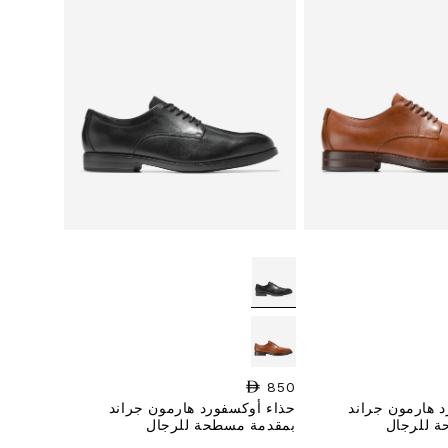
850
السعر العادي
 هارمون جراند
حذاء أوكسفورد هارمون جراند
 للرجال
بمقدمة مسطحة للرجال