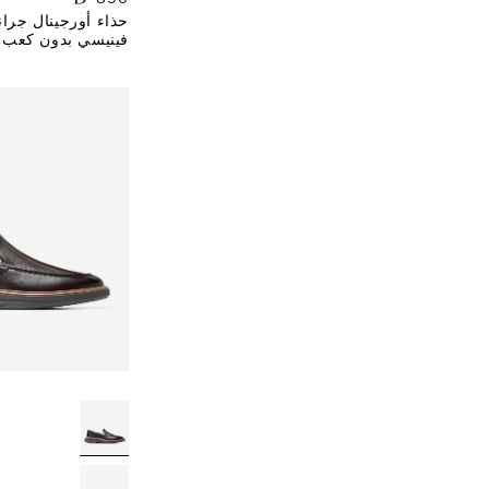
حذاء أورجينال جرا
فينيسي بدون كعب 