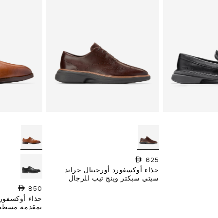
625
السعر العادي
حذاء أوكسفورد أورجينال جراند
سيتي سبكتر وينج تيب للرجال
850
السعر العادي
حذاء أوكسفورد
بمقدمة مسطحة