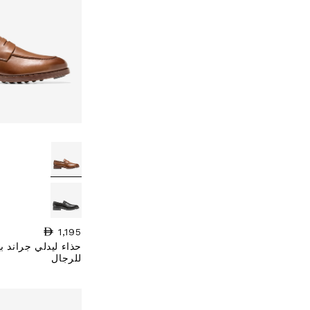
1,195
السعر العادي
حذاء ليدلي جراند ب
للرجال