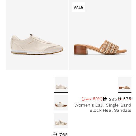
SALE
285
575
(50% خصم)
سعر البيع
نسبة الخصم
السعر العادي
Women's Calli Single Band
Block Heel Sandals
765
السعر العادي