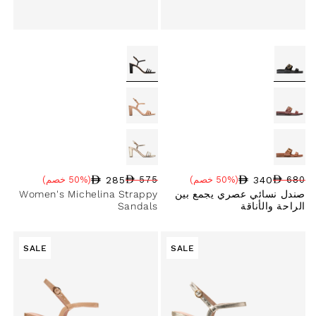
285
340
680
(50% خصم)
575
(50% خصم)
سعر البيع
نسبة الخصم
السعر العادي
سعر البيع
نسبة الخصم
السعر العادي
صندل نسائي عصري يجمع بين
Women's Michelina Strappy
الراحة والأناقة
Sandals
SALE
SALE