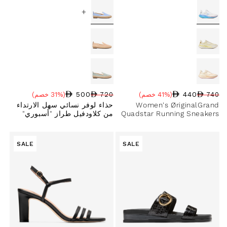
+
500
440
740
(41% خصم)
720
(31% خصم)
سعر البيع
نسبة الخصم
السعر العادي
سعر البيع
نسبة الخصم
السعر العادي
Women's ØriginalGrand
حذاء لوفر نسائي سهل الارتداء
Quadstar Running Sneakers
من كلاودفيل طراز "أسبوري"
SALE
SALE