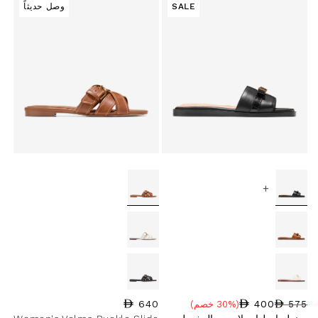
SALE
وصل حديثاً
+
640
السعر العادي
400
575
(30% خصم)
سعر البيع
نسبة الخصم
السعر العادي