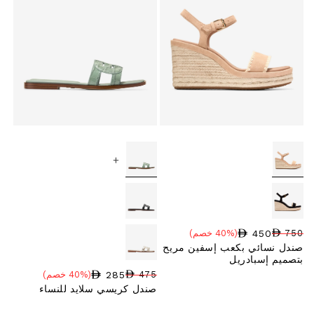
+
450
750
(40% خصم)
سعر البيع
نسبة الخصم
السعر العادي
صندل نسائي بكعب إسفين مريح
بتصميم إسبادريل
285
475
(40% خصم)
سعر البيع
نسبة الخصم
السعر العادي
صندل كريسي سلايد للنساء