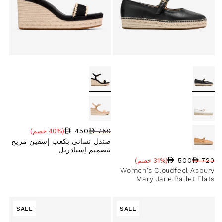
450
750
(40% خصم)
سعر البيع
نسبة الخصم
السعر العادي
صندل نسائي بكعب إسفين مريح
بتصميم إسبادريل
500
720
(31% خصم)
سعر البيع
نسبة الخصم
السعر العادي
Women's Cloudfeel Asbury
Mary Jane Ballet Flats
SALE
SALE