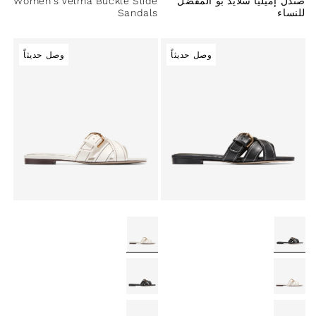
صندل إميليا سلايد بو المفضل
Women's Velma Buckle Slide
للنساء
Sandals
وصل حديثاً
وصل حديثاً