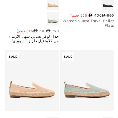
400
890
(55% خصم)
سعر البيع
نسبة الخصم
السعر العادي
Women's Jaya Travel Ballet
Flats
500
720
(31% خصم)
سعر البيع
نسبة الخصم
السعر العادي
حذاء لوفر نسائي سهل الارتداء
من كلاودفيل طراز "أسبوري"
SALE
SALE