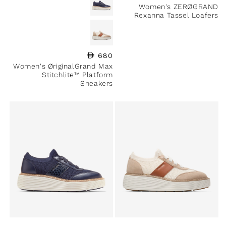
Women's ZERØGRAND
Rexanna Tassel Loafers
680
السعر العادي
Women's ØriginalGrand Max
Stitchlite™ Platform
Sneakers