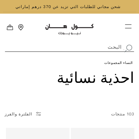
نتقل إلى المحتوى
شحن مجاني للطلبات التي تزيد عن 370 درهم إماراتي
العربة
البحث
.
النساء
المجموعات
مجموعة:
احذية نسائية
103 منتجات
الفلترة والفرز