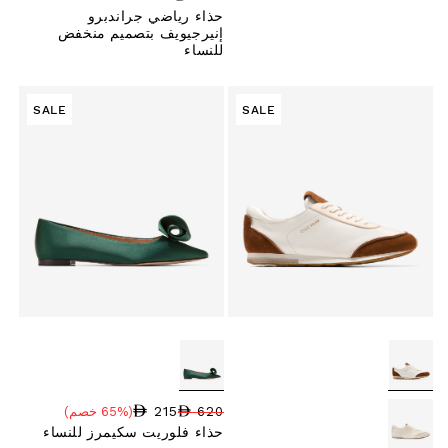
حذاء رياضي جراندبرو
إنيرجيويف بتصميم منخفض
للنساء
SALE
SALE
215
620
(65% خصم)
سعر البيع
نسبة الخصم
السعر العادي
حذاء فلوريت سكيمرز للنساء