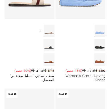
+
400
370
680
(46% خصم)
575
(30% خصم)
سعر البيع
نسبة الخصم
السعر العادي
سعر البيع
نسبة الخصم
السعر العادي
Women's Gretel Driving
صندل نسائي "إميليا سلايد بو"
Shoes
المفضل
SALE
SALE