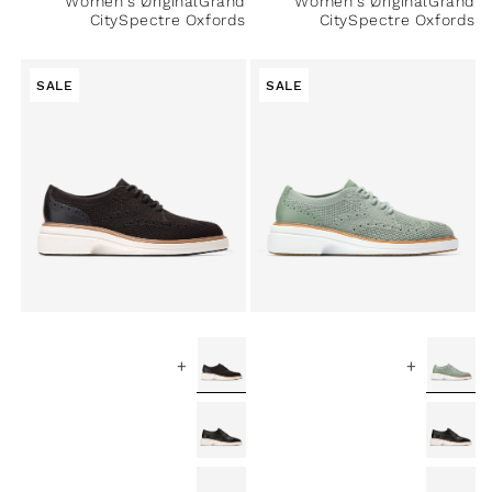
Women's ØriginalGrand
Women's ØriginalGrand
CitySpectre Oxfords
CitySpectre Oxfords
SALE
SALE
+
+