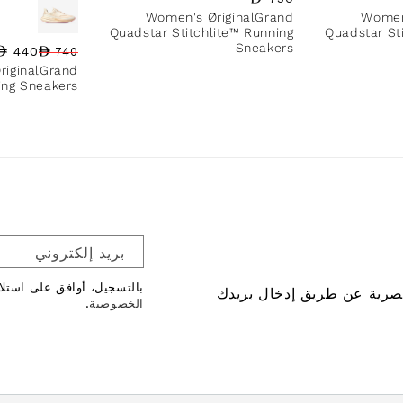
Women's ØriginalGrand
Women
Quadstar Stitchlite™ Running
Quadstar St
Sneakers
440
740
سعر البيع
نسبة الخصم
السعر العادي
riginalGrand
ing Sneakers
بريد إلكتروني
بالتسجيل، أوافق على استل
صرية عن طريق إدخال بريدك
الخصوصية
.