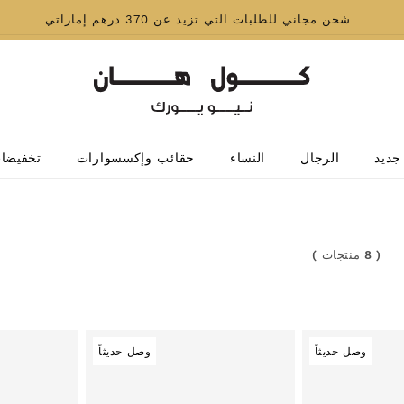
شحن مجاني للطلبات التي تزيد عن 370 درهم إماراتي
جديد
الرجال
النساء
حقائب وإكسسوارات
تخفيضا
(
8 منتجات
)
وصل حديثاً
وصل حديثاً