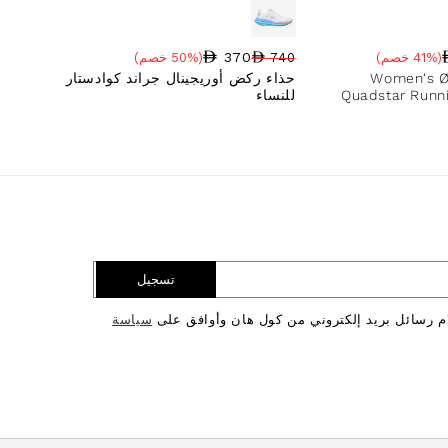
370
(41% خصم)
740
(50% خصم)
سعر البيع
نسبة الخصم
السعر العادي
Women's Ø
حذاء ركض أوريجينال جراند كوادستار
Quadstar Runn
للنساء
تسجيل
ام رسائل بريد إلكتروني من كول هان وأوافق على
سياسة