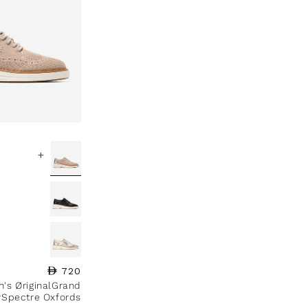
+
720
السعر العادي
's ØriginalGrand
ySpectre Oxfords