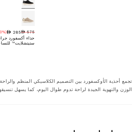
285
575
(50% خصم)
سعر البيع
نسبة الخصم
السعر العادي
حذاء أكسفورد جراند
ستيتشلايت™ للنساء
تجمع أحذية الأوكسفورد بين التصميم الكلاسيكي المنظم والراحة 
الوزن والتهوية الجيدة لراحة تدوم طوال اليوم، كما يسهل تنسيقها