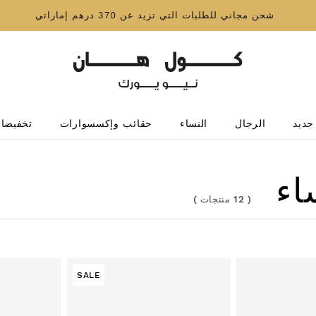
شحن مجاني للطلبات التي تزيد عن 370 درهم إماراتي
جديد
الرجال
النساء
حقائب وإكسسوارات
تخفيضا
اء
(
12 منتجات
)
SALE