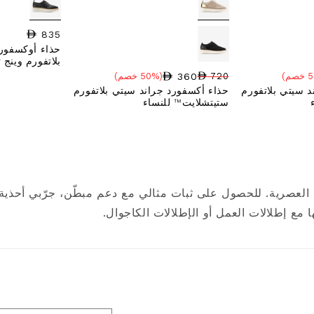
835
السعر العادي
حذاء أوكسفورد
بلاتفورم وينج 
360
720
(50% خصم)
سعر البيع
نسبة الخصم
السعر العادي
 سيتي بلاتفورم
حذاء أكسفورد جراند سيتي بلاتفورم
ستيتشلايت™ للنساء
العصرية. للحصول على ثبات مثالي مع دعم مبطّن، جرّبي أحذية ا
 مع إطلالات العمل أو الإطلالات الكاجوال.