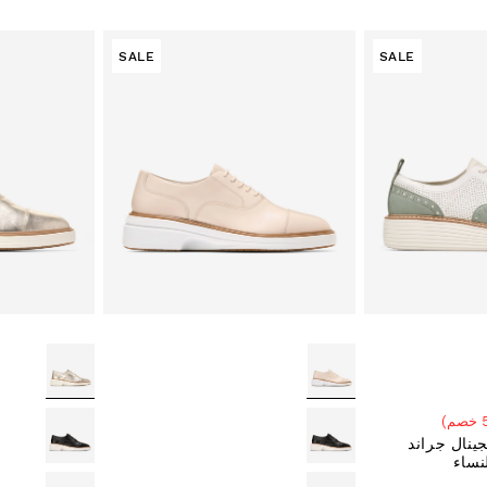
SALE
SALE
ينال جراند
نساء