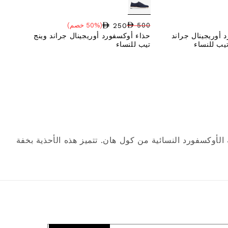
250
500
(50% خصم)
سعر البيع
نسبة الخصم
السعر العادي
 أوريجينال جراند
حذاء أوكسفورد أوريجينال جراند وينج
تيب للنساء
تيب للنساء
لأوكسفورد النسائية من كول هان. تتميز هذه الأحذية بخفة