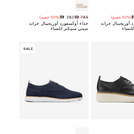
380
(50% خصم)
765
(50% خصم)
سعر البيع
نسبة الخصم
السعر العادي
 أوريجينال جراند
حذاء أوكسفورد أوريجينال جراند
لنساء
سيتي سبيكتر للنساء
SALE