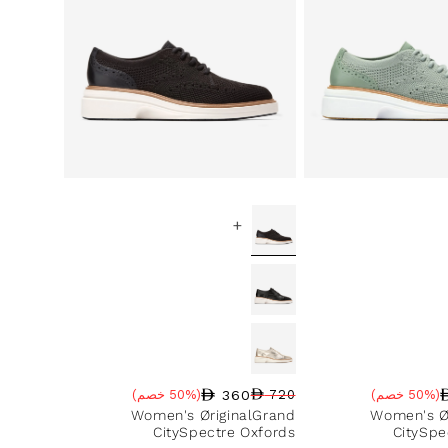
+
360
(50% خصم)
720
(50% خصم)
سعر البيع
نسبة الخصم
السعر العادي
Women's ØriginalGrand
Women's Ø
CitySpectre Oxfords
CitySpe