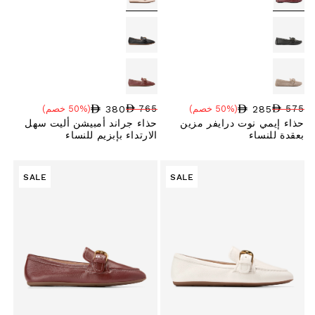
380
285
575
(50% خصم)
765
(50% خصم)
سعر البيع
نسبة الخصم
السعر العادي
سعر البيع
نسبة الخصم
السعر العادي
حذاء إيمي نوت درايفر مزين
حذاء جراند أمبيشن أليت سهل
بعقدة للنساء
الارتداء بإبزيم للنساء
SALE
SALE