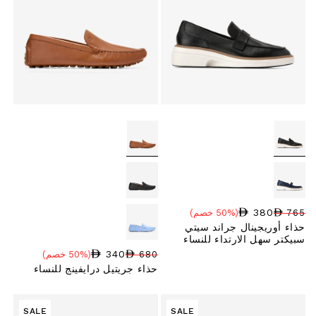
380
765
(50% خصم)
سعر البيع
نسبة الخصم
السعر العادي
حذاء أوريجينال جراند سيتي
سبيكتر سهل الارتداء للنساء
340
680
(50% خصم)
سعر البيع
نسبة الخصم
السعر العادي
حذاء جريتيل درايفينج للنساء
SALE
SALE