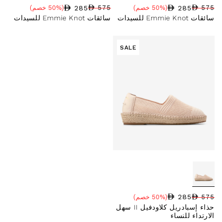
285
285
575
(50% خصم)
575
(50% خصم)
سعر البيع
نسبة الخصم
السعر العادي
سعر البيع
نسبة الخصم
السعر العادي
سائقات Emmie Knot للسيدات
سائقات Emmie Knot للسيدات
SALE
285
575
(50% خصم)
سعر البيع
نسبة الخصم
السعر العادي
حذاء إسبادريل كلاودفيل II سهل
الارتداء للنساء