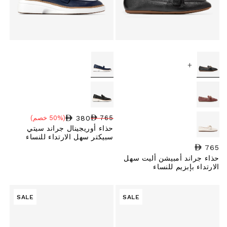
+
380
765
(50% خصم)
سعر البيع
نسبة الخصم
السعر العادي
حذاء أوريجينال جراند سيتي
سبيكتر سهل الارتداء للنساء
765
السعر العادي
حذاء جراند أمبيشن أليت سهل
الارتداء بإبزيم للنساء
SALE
SALE