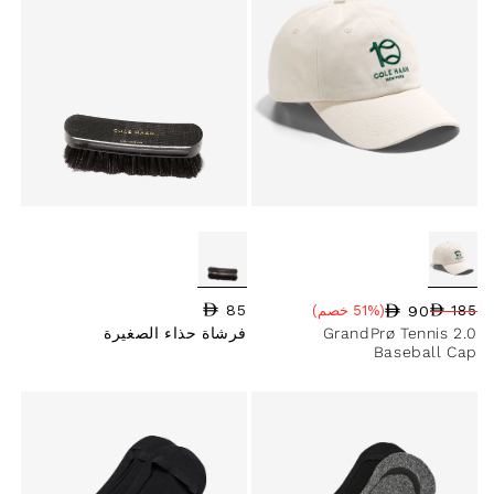
85
السعر العادي
90
185
(51% خصم)
سعر البيع
نسبة الخصم
السعر العادي
GrandPrø Tennis 2.0
فرشاة حذاء الصغيرة
Baseball Cap