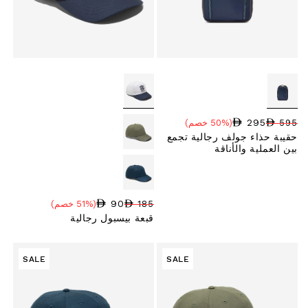
295
595
(50% خصم)
سعر البيع
نسبة الخصم
السعر العادي
حقيبة حذاء جولف رجالية تجمع
بين العملية والأناقة
90
185
(51% خصم)
سعر البيع
نسبة الخصم
السعر العادي
قبعة بيسبول رجالية
SALE
SALE