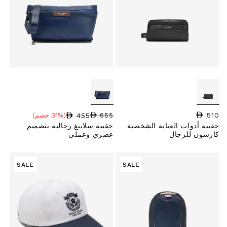
510
السعر العادي
455
655
(31% خصم)
سعر البيع
نسبة الخصم
السعر العادي
حقيبة أدوات العناية الشخصية
حقيبة سلاينغ رجالية بتصميم
كارسون للرجال
عصري وعملي
SALE
SALE