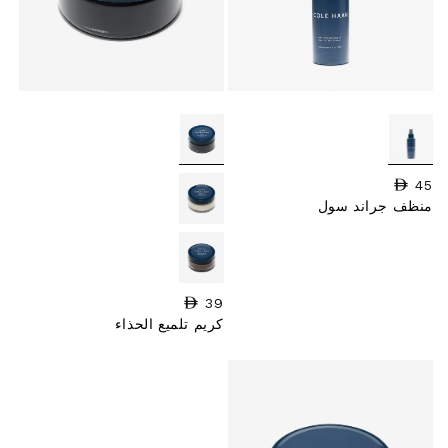
45
السعر العادي
منظف جراند سول
39
السعر العادي
كريم تلميع الحذاء