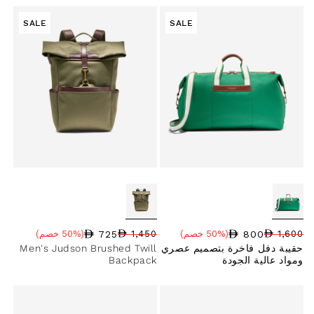
SALE
SALE
725
800
1,600
(50% خصم)
1,450
(50% خصم)
سعر البيع
نسبة الخصم
السعر العادي
سعر البيع
نسبة الخصم
السعر العادي
حقيبة دفل فاخرة بتصميم عصري
Men's Judson Brushed Twill
ومواد عالية الجودة
Backpack