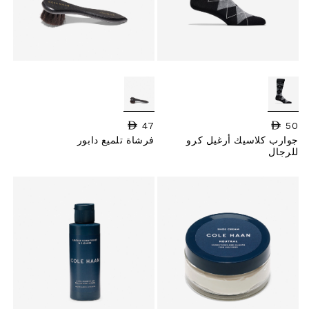
50
السعر العادي
47
السعر العادي
جوارب كلاسيك أرغيل كرو
فرشاة تلميع دابور
للرجال