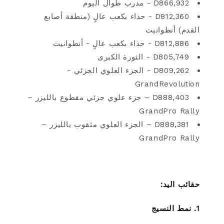
D866,932 - مدرب طوال اليوم
D812,360 - حذاء بكعب عالٍ (منطقة أصابع
القدم) أنطوانيت
D812,886 - حذاء بكعب عالٍ - أنطوانيت
D805,749 - الثورة الكبرى
D809,262 - الجزء العلوي الجزئي -
GrandRevolution
D888,403 – جزء علوي جزئي مقطوع بالليزر –
GrandPro Rally
D888,381 – الجزء العلوي مثقوب بالليزر –
GrandPro Rally
حقائب اليد:
1. نمط النسيج