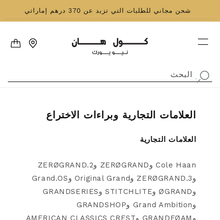
نتقل إلى المحتوى
شحن مجاني للطلبات التي تزيد عن 370 درهم إماراتي
العربة
البحث
.
العلامات التجارية وبراءات الاختراع
العلامات التجارية
Cole Haan وZERØGRAND و2.ZERØGRAND
و3.ZERØGRAND وOriginal Grand وGrand.OS
وØGRAND وSTITCHLITE وGRANDSERIES
وGrand Ambition وGRANDSHOP
وGRANDFØAM وAMERICAN CLASSICS CREST