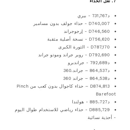
7. نعل الحذاء
د731,767 - بيري
D740,007 - حذاء جولف بدون مسامير
D746,560 - إرجوجراند
D756,620 - نسخة أصلية مثقبة
D787,170 - الثورة الكبرى
D792,690 - روبر جراند وموتو جراند
د792,689 - جراندبرو
د864,537 – جراند.360
د864,538 – جراند 360
D874,813 – حذاء كاجوال بدون كعب من Pinch
Barefoot
د885،727 - هولندا
D885,729 - حذاء رياضي للاستخدام طوال اليوم
- أحذية نسائية