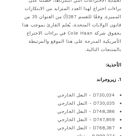
لحماية الاختراعات التي ابتكرناها، حصلنا على
براءات اختراع لهذا العدد المتزايد من الابتكارات
المميزة. وفقًا للقسم 287(أ) من العنوان 35 من
قانون الولايات المتحدة، يُعلم القارئ بموجب هذا
بحقوق شركة Cole Haan في براءات الاختراع
الأمريكية المدرجة على هذا الموقع والمرتبطة
بالمنتجات التالية.
الأحذية:
1. زيروجراند
D730,034 - النعل الخارجي
D730,035 - النعل الخارجي
D748,386 - النعل الخارجي
D747,859 - النعل الخارجي
D768,367 - النعل الخارجي
9,999,274 - حذاء