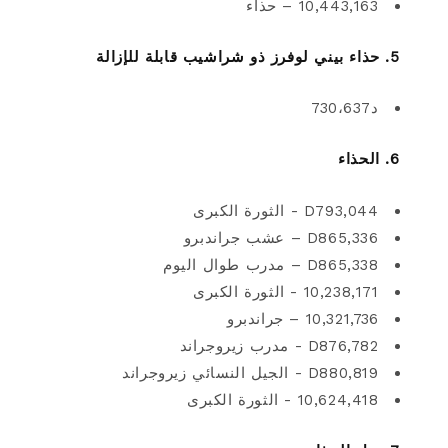
10,443,163 – حذاء
5. حذاء بيني لوفرز ذو شراشيب قابلة للإزالة
د730،637
6. الحذاء
D793,044 - الثورة الكبرى
D865,336 – عشب جراندبرو
D865,338 – مدرب طوال اليوم
10,238,171 - الثورة الكبرى
10,321,736 – جراندبرو
D876,782 - مدرب زيروجراند
D880,819 - الجيل النسائي زيروجراند
10,624,418 - الثورة الكبرى